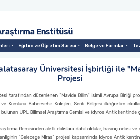
 Araştırma Enstitüsü
mleri
Eğitim ve Öğretim Süreci
Belge ve Formlar
Tez
latasaray Üniversitesi İşbirliği ile "M
Projesi
esi tarafından düzenlenen "Mavide Bilim" isimli Avrupa Birliği proj
ya ve Kumluca Bahcesehir Kolejleri, Serik Bölgesi ilköğretim okul
bulunan UPL Bilimsel Araştırma Gemisi ve İdyros Antik kentinde çok
aştırma Gemisinden aletli dalislara dahil oldular, basınç odası ve d
akanliginin "Gelecege Miras" projesi kapsaminda Idyros Antik kenti