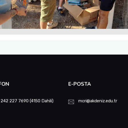
FON
E-POSTA
 242 227 7690 (4150 Dahili)
mcri@akdeniz.edu.tr