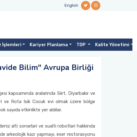
English
 İşlemleri
Kariyer Planlama
TDP
Kalite Yönetimi
avide Bilim" Avrupa Birliği
esi kapsamında aralarinda Siirt, Diyarbakır ve
lari ve Rota Isik Cocuk evi olmak üzere bölge
 sayıda etkinlikte yer aldılar.
eniz alti sonarlari ve sualti robotlari hakkinda
nde arkeolojik kazı yapmayı, eser restorasyonu