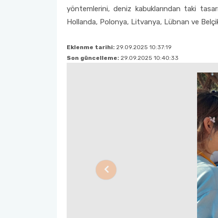
TDP Koordinatörü
Madde Bağımlılığı İle Mücadele - Ece TÜZÜN – 14.12.2023
yöntemlerini, deniz kabuklarından taki tasar
Öğretim Üyesi Talep/Öneri Formu
Hollanda, Polonya, Litvanya, Lübnan ve Belçika
Birim İç Değerlendirme Raporu
Eklenme tarihi:
29.09.2025 10:37:19
Son güncelleme:
29.09.2025 10:40:33
Previous